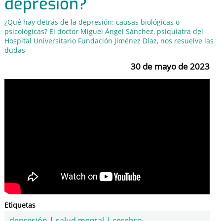
depresión?
¿Qué hay detrás de la depresión: causas biológicas o
psicológicas? El doctor Miguel Ángel Sánchez, psiquiatra del
Hospital Universitario Fundación Jiménez Díaz, nos resuelve las
dudas
30 de mayo de 2023
Etiquetas
depresión
|
salud mental
|
cerebro