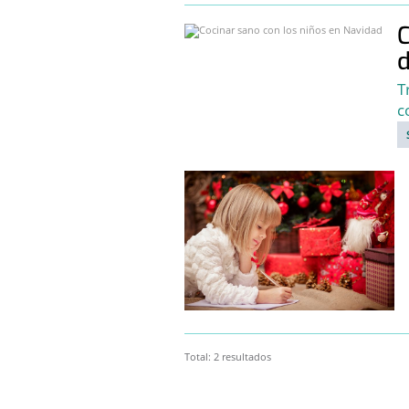
C
d
T
c
Total: 2 resultados