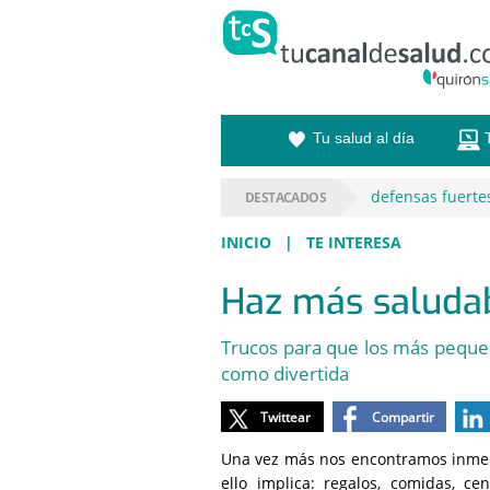
Saltar al contenido
Saltar
al
contenido
Tu salud al día
defensas fuerte
DESTACADOS
INICIO
|
TE INTERESA
Haz más saludab
Trucos para que los más pequeñ
como divertida
Twittear
Compartir
Una vez más nos encontramos inmerso
ello implica: regalos, comidas, ce