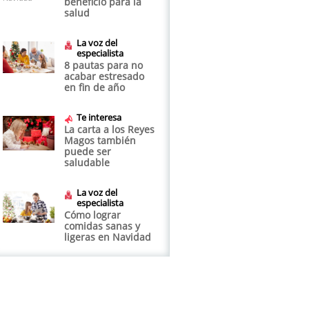
beneficio para la
salud
La voz del
especialista
8 pautas para no
acabar estresado
en fin de año
Te interesa
La carta a los Reyes
Magos también
puede ser
saludable
La voz del
especialista
Cómo lograr
comidas sanas y
ligeras en Navidad